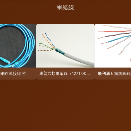
UTP/CAT6網絡連接線 性能、應用與選購指南
康普六類屏蔽線（1271 004ASL） 高性能網絡布線的可靠之選