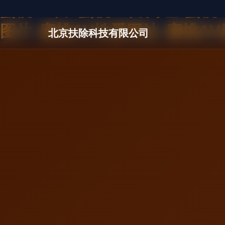
北京扶除科技有限公司