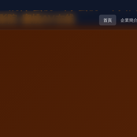
首頁
企業簡